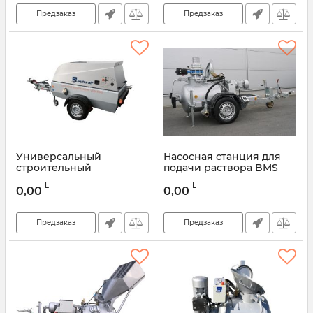
Предзаказ
Предзаказ
Универсальный
Насосная станция для
строительный
подачи раствора BMS
компрессор BMS ALPHA
Minimix
L
L
AIR
0,00
0,00
Предзаказ
Предзаказ