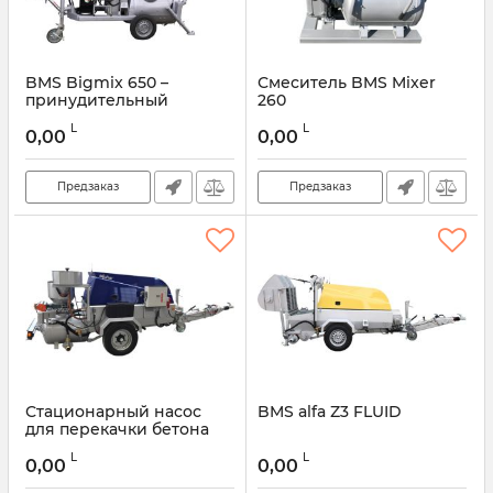
BMS Bigmix 650 –
Смеситель BMS Mixer
принудительный
260
смеситель для
L
L
строительных растворов
0,00
0,00
Предзаказ
Предзаказ
Стационарный насос
BMS alfa Z3 FLUID
для перекачки бетона
BMS Alfa Z4
L
L
0,00
0,00