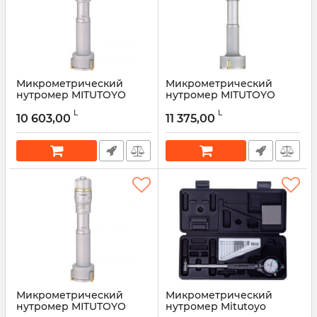
Микрометрический
Микрометрический
нутромер MITUTOYO
нутромер MITUTOYO
368‑166 Holtest 20–25 мм,
368‑169 Holtest 40–50 мм,
L
L
трёхточечный
трёхточечный
10 603,00
11 375,00
Артикул:
368‑166
Артикул:
368‑169
Микрометрический
Микрометрический
нутромер MITUTOYO
нутромер Mitutoyo