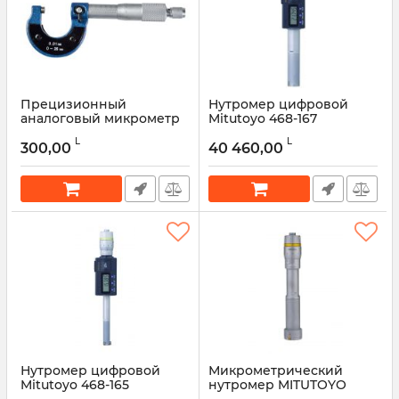
Прецизионный
Нутромер цифровой
аналоговый микрометр
Mitutoyo 468-167
0,01 мм GEKO — G01486
Артикул:
468-167
L
L
300,00
40 460,00
Артикул:
52617
Нутромер цифровой
Микрометрический
Mitutoyo 468-165
нутромер MITUTOYO