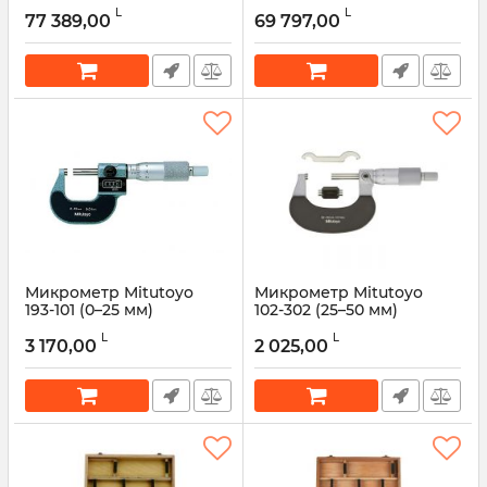
Mitutoyo 468‑982
468‑981 (6–12 мм), 3 шт.
L
L
77 389,00
69 797,00
Артикул:
468‑982
Артикул:
468‑981
Микрометр Mitutoyo
Микрометр Mitutoyo
193‑101 (0–25 мм)
102‑302 (25–50 мм)
Артикул:
193‑101
Артикул:
102‑302
L
L
3 170,00
2 025,00