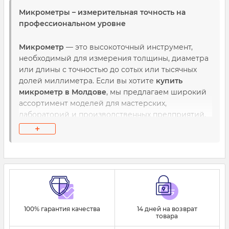
Микрометры – измерительная точность на
профессиональном уровне
Микрометр
— это высокоточный инструмент,
необходимый для измерения толщины, диаметра
или длины с точностью до сотых или тысячных
долей миллиметра. Если вы хотите
купить
микрометр в Молдове
, мы предлагаем широкий
ассортимент моделей для мастерских,
лабораторий и производственных предприятий.
+
У нас вы найдёте:
Цифровые микрометры
– оснащены
электронным дисплеем, обеспечивают
быструю и точную индикацию, часто с
функцией «нулевой установки» и
переключения единиц.
100% гарантия качества
14 дней на возврат
товара
Аналоговые (винтовые) микрометры
–