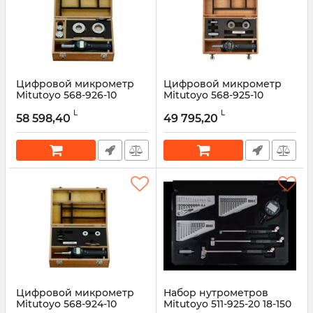
Цифровой микрометр
Цифровой микрометр
Mitutoyo 568-926-10
Mitutoyo 568-925-10
ABSOLUTE Digimatic
ABSOLUTE Digimatic
L
L
Bore Gage 25–50 мм
Bore Gage 12–25 мм
58 598,40
49 795,20
Артикул:
568-926-10
Артикул:
568-925-10
Цифровой микрометр
Набор нутрометров
Mitutoyo 568-924-10
Mitutoyo 511-925-20 18-150