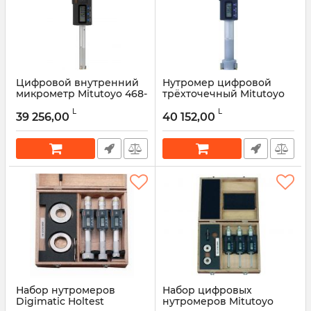
Цифровой внутренний
Нутромер цифровой
микрометр Mitutoyo 468-
трёхточечный Mitutoyo
164 (12–16 мм)
468-168 (30–40 мм, IP65)
L
L
39 256,00
40 152,00
Артикул:
468-164
Артикул:
468-168
Набор нутромеров
Набор цифровых
Digimatic Holtest
нутромеров Mitutoyo