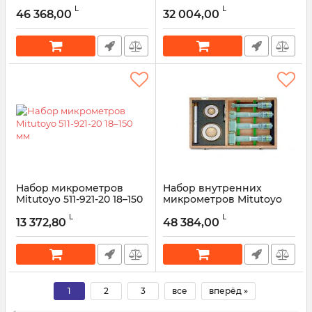
ABSOLUTE Digimatic
мм
L
L
Bore Gage (3-точечный,
46 368,00
32 004,00
Артикул:
511-925-20
6–12 мм)
Артикул:
568-924-10
Набор микрометров
Набор внутренних
Mitutoyo 511-921-20 18–150
микрометров Mitutoyo
мм
368-913 Holtest 20-50 мм
L
L
13 372,80
48 384,00
Артикул:
511-921-20
Артикул:
368-913
1
2
3
все
вперёд »