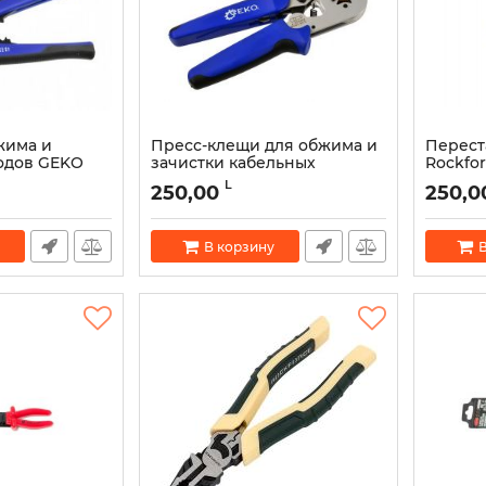
жима и
Пресс-клещи для обжима и
Перест
одов GEKO
зачистки кабельных
Rockfor
наконечников GEKO G01772
Артикул:
L
250,00
250,0
Артикул:
52150
В корзину
В