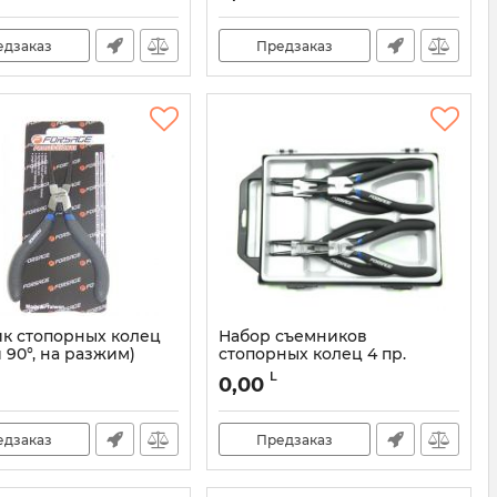
едзаказ
Предзаказ
к стопорных колец
Набор съемников
 90°, на разжим)
стопорных колец 4 пр.
5043А
L
0,00
едзаказ
Предзаказ