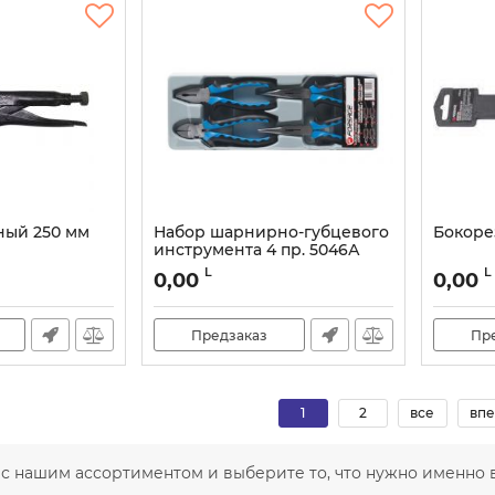
ный 250 мм
Набор шарнирно-губцевого
Бокорез
инструмента 4 пр. 5046А
L
L
0,00
0,00
Предзаказ
Пр
1
2
все
впе
 с нашим ассортиментом и выберите то, что нужно именно 