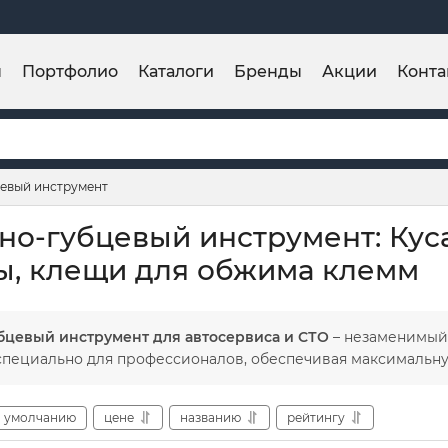
ы
Портфолио
Каталоги
Бренды
Акции
Конта
евый инструмент
о-губцевый инструмент: Куса
ы, клещи для обжима клемм
цевый инструмент для автосервиса и СТО
– незаменимый
специально для профессионалов, обеспечивая максимальную
умолчанию
цене
названию
рейтингу