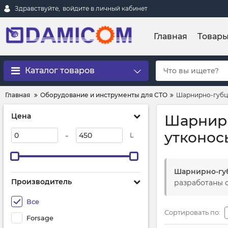
Здравствуйте,
войдите в личный кабинет
Главная
Товар
Каталог товаров
Главная
Оборудование и инструменты для СТО
Шарнирно-губц
Цена
Шарнирн
утконос
-
L
Шарнирно-губ
Производитель
разработаны 
Все
Сортировать по:
Forsage