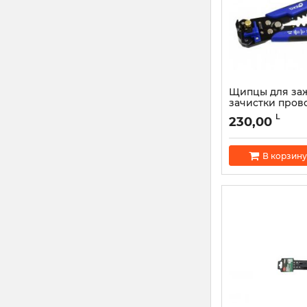
Щипцы для за
зачистки пров
G01775
L
230,00
Артикул:
52151
В корзину