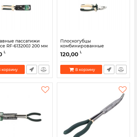
авные пассатижи
Плоскогубцы
ce RF-613200J 200 мм
комбинированные
Rockforce RF-611150 Cr-V 150
46405
L
L
0
120,00
мм
Артикул:
46386
 корзину
В корзину