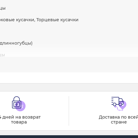
цы
оковые кусачки, Торцевые кусачки
и
(длинногубцы)
цы
е клещи
стопорных колец
ъемники
зы
ы
4 дней на возврат
Доставка по все
товара
стране
линители
ля мелких деталей