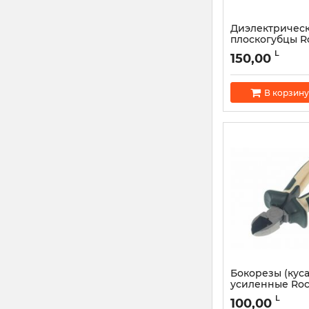
Диэлектричес
плоскогубцы Ro
6994A150, 1000V
L
150,00
Артикул:
50770
В корзину
Бокорезы (кус
усиленные Roc
612B150 150 m
L
100,00
Артикул:
46380