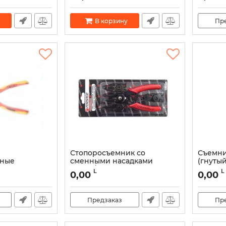
В корзину
Пр
Стопоросъемник со
Съемни
нные
сменными насадками
(гнутый
кие
(сжим/разжим) 4 пр. 904U3
L
L
0,00
0,00
Предзаказ
Пр