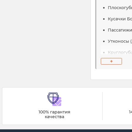
Плоскогуб
Кусачки Б
Пассатиж
Утконосы 
Круглогуб
+
Разжимны
Съемники 
Стопорос
Кабелере
Мультитул
100% гарантия
1
качества
Гибкие уд
Захваты д