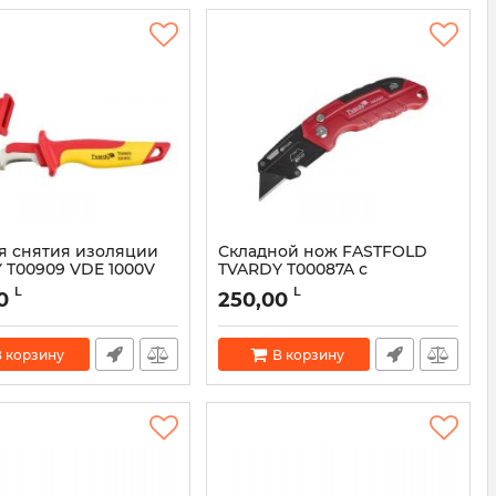
я снятия изоляции
Складной нож FASTFOLD
 T00909 VDE 1000V
TVARDY T00087A с
)
трапециевидным лезвием
L
L
0
250,00
(60×19×0,6 мм)
52267
Артикул:
52266
 корзину
В корзину