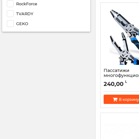
RockForce
TVARDY
GEKO
Пассатижи
многофункцио
изоляции 225 
L
240,00
G01778
Артикул:
52618
В корзину