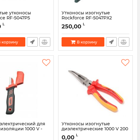
тые утконосы
Утконосы изогнутые
ce RF-5047P5
Rockforce RF-5047PX2
50774
Артикул:
46378
L
L
0
250,00
 корзину
В корзину
электрический для
Утконосы изогнутые
изоляции 1000 V -
диэлектрические 1000 V 200
мм - 6902200
L
0,00