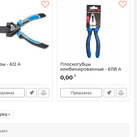
ы - 612 А
Плоскогубцы
комбинированные - 611В А
L
0,00
едзаказ
Предзаказ
рёд »
вам: