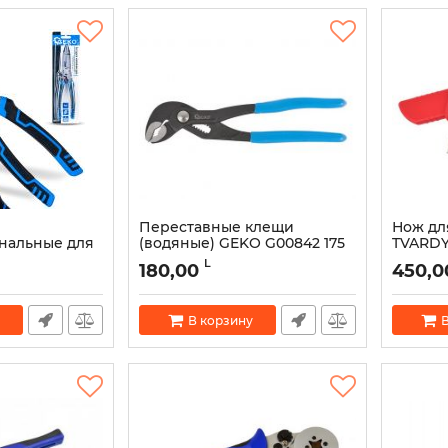
Переставные клещи
Нож дл
нальные для
(водяные) GEKO G00842 175
TVARDY
мм 9" GEKO —
мм с кнопочной
(180 мм
L
180,00
450,0
регулировкой
Артикул:
Артикул:
52386
В корзину
В