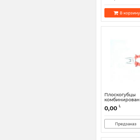
В корзину
Плоскогубцы
комбинирова
диэлектричес
L
0,00
Предзаказ