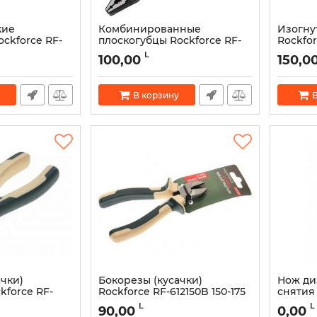
кие
Комбинированные
Изогну
ckforce RF-
плоскогубцы Rockforce RF-
Rockfor
, 150 мм
611Q160 160 мм
Артикул:
L
100,00
150,0
Артикул:
50934
В корзину
В
ачки)
Бокорезы (кусачки)
Нож ди
kforce RF-
Rockforce RF-612150B 150-175
снятия 
m
mm
123N
L
L
90,00
0,00
Артикул:
50881