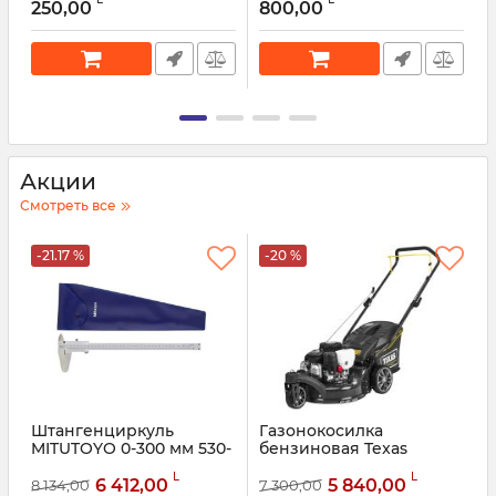
G38520
250,00
800,00
Артикул:
52641
А
Артикул:
52640
Акции
Смотреть все
-21.17 %
-20 %
Штангенциркуль
Газонокосилка
MITUTOYO 0-300 мм 530-
бензиновая Texas
124
Premium 4275
L
L
6 412,00
5 840,00
8 134,00
7 300,00
9
Артикул:
42580
Артикул:
50160
А