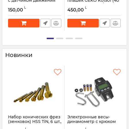
с датчиком движения
плашек GEKO K01501 (40
G
KELTIN K02025 100 LED
предметов, UNC/UNF)
А
L
L
50W
150,00
450,00
Артикул:
52260
Артикул:
52262
Новинки
Набор конических фрез
Электронные весы-
(зенковок) HSS TiN, 6 шт.,
динамометр с крюком
6,3–20,5 мм GEKO —
300 кг GEKO — G71156
L
L