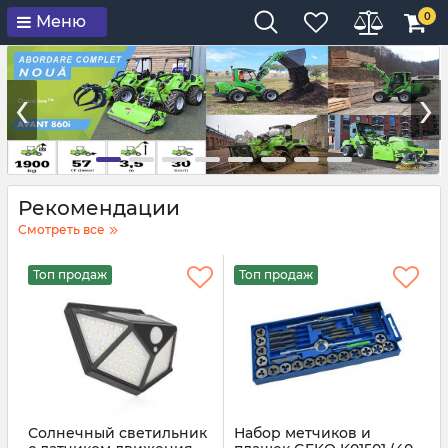
0
Меню
‹
›
Рекомендации
Смотреть все
Топ продаж
Топ продаж
Солнечный светильник
Набор метчиков и