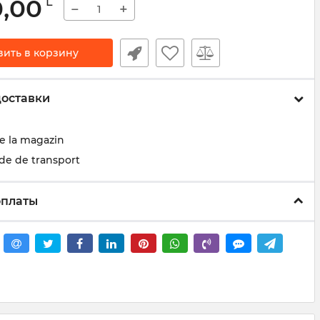
0,00
L
−
+
вить в корзину
доставки
de la magazin
de de transport
оплаты