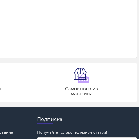
й
Самовывоз из
магазина
Подписка
ование
Получайте только полезные статьи!