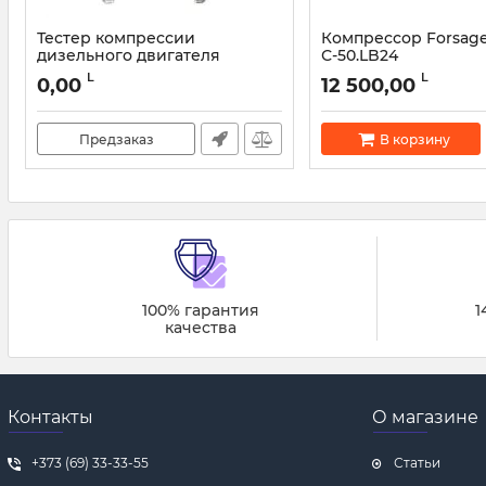
Тестер компрессии
Компрессор Forsage
дизельного двигателя
С-50.LB24
Forsage F-04A1014D - 19 пр.
Артикул:
47754
L
L
0,00
12 500,00
Артикул:
45981
Предзаказ
В корзину
100% гарантия
1
качества
Контакты
О магазине
+373 (69) 33-33-55
Статьи