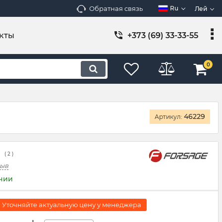
Обратная связь
Ru
Лей
кты
+373 (69) 33-33-55
0
46229
Артикул:
( 2 )
зыв
ичии
 Уточняйте актуальную цену у менеджера