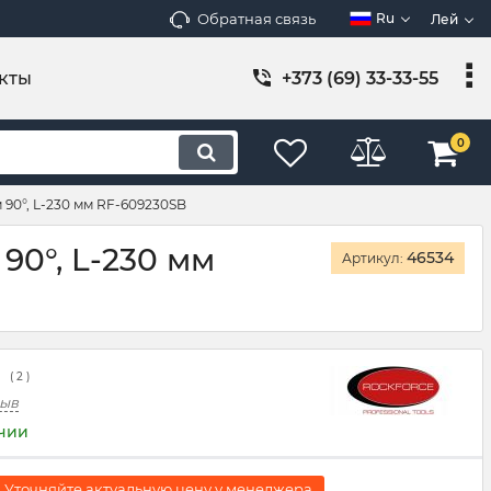
Обратная связь
Ru
Лей
кты
+373 (69) 33-33-55
0
90°, L-230 мм RF-609230SB
0°, L-230 мм
46534
Артикул:
( 2 )
зыв
ичии
 Уточняйте актуальную цену у менеджера