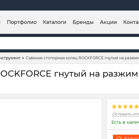
ы
Портфолио
Каталоги
Бренды
Акции
Конта
нструмент
Съёмник стопорных колец ROCKFORCE гнутый на разжим 
OCKFORCE гнутый на разжим 9
Оставить от
Есть в нал
Важно: