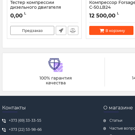
Тестер компрессии
Компрессор Forsage
дизельного двигателя
С-50.LB24
Forsage F-04A1014D - 19 пр.
Артикул:
47754
L
L
0,00
12 500,00
Артикул:
45981
Предзаказ
В корзину
100% гарантия
1
качества
Контакты
О магазине
+373 (69) 33-33-55
Статьи
Частые вопр
+373 (22) 53-98-66