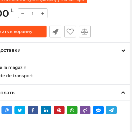
00
L
−
+
вить в корзину
доставки
de la magazin
de de transport
оплаты