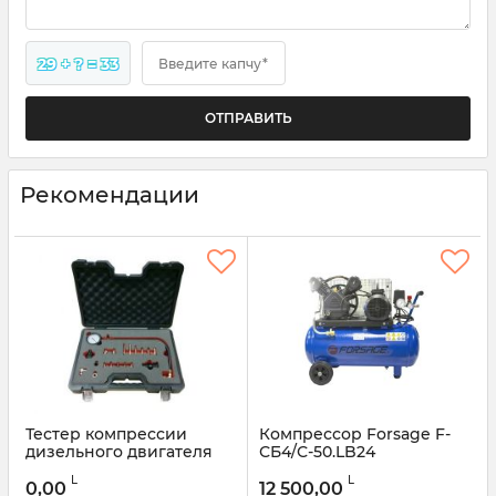
29 + ? = 33
Введите капчу*
Рекомендации
Тестер компрессии
Компрессор Forsage F-
дизельного двигателя
СБ4/С-50.LB24
Forsage F-04A1014D - 19
Артикул:
47754
L
L
пр.
0,00
12 500,00