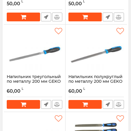
L
L
50,00
50,00
Артикул:
52437
Артикул:
52436
Напильник треугольный
Напильник полукруглый
по металлу 200 мм GEKO
по металлу 200 мм GEKO
G40076
G40075
L
L
60,00
60,00
Артикул:
52435
Артикул:
52434