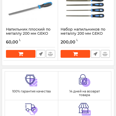
Напильник плоский по
Набор напильников по
металлу 200 мм GEKO
металлу 200 мм GEKO
G40074
G40071 5 шт.
L
L
60,00
200,00
Артикул:
52433
Артикул:
52432
100% гарантия качества
14 дней на возврат
товара