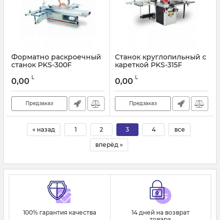
Форматно раскроечный
Станок круглопильный с
станок PKS-300F
кареткой PKS-315F
L
L
0,00
0,00
Предзаказ
Предзаказ
« назад
1
2
3
4
все
вперёд »
100% гарантия качества
14 дней на возврат
товара