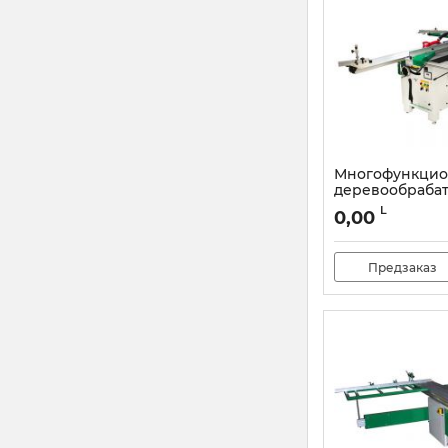
Многофункцио
деревообраба
машина Damat
L
0,00
Machine Profist
Артикул:
DMCI410P
Предзаказ