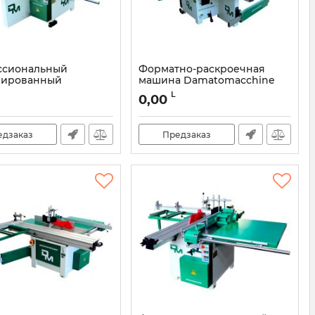
ссиональный
Форматно-раскроечная
нированный
машина Damatomacchine
но-раскроечный
SC4 3200
L
0,00
 Damatomacchine TSI
Артикул:
DMCI3017
2600
DMCITS26P
едзаказ
Предзаказ