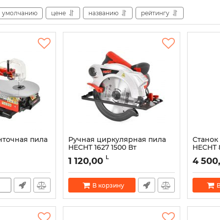
умолчанию
цене
названию
рейтингу
нточная пила
Ручная циркулярная пила
Станок
HECHT 1627 1500 Вт
HECHT 
Артикул:
51264
Артикул:
L
1 120,00
4 500
В корзину
В