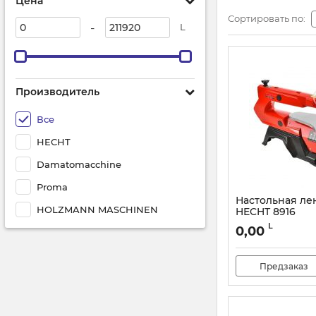
Цена
Сортировать по:
-
L
Производитель
Все
HECHT
Damatomacchine
Proma
Настольная ле
HOLZMANN MASCHINEN
HECHT 8916
Артикул:
52050
L
0,00
Предзаказ