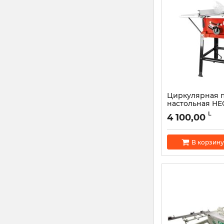
Циркулярная 
настольная HE
Артикул:
48658
L
4 100,00
В корзину