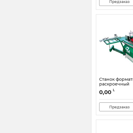
Предзаказ
Станок формат
раскроечный
Damatomacchin
L
0,00
SC3 254-1600
Артикул:
DMCI300
Предзаказ