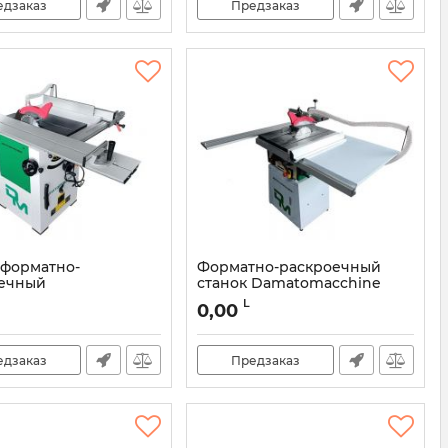
едзаказ
Предзаказ
 форматно-
Форматно-раскроечный
ечный
станок Damatomacchine
macchine Olimpia
Olimpia sc1 1200-254
L
0,00
0-254
Артикул:
DMSC1
DMSC2
едзаказ
Предзаказ