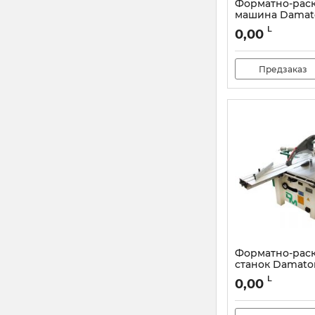
Форматно-рас
машина Damat
Best 2500 с ка
L
0,00
Артикул:
DMSC4-32
Предзаказ
Форматно-рас
станок Damato
Best 1600
L
0,00
Артикул:
DMCIBS20