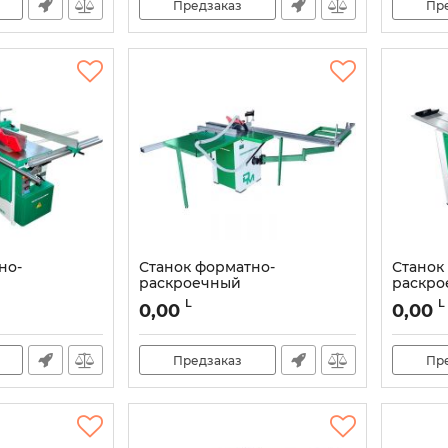
Предзаказ
Пр
но-
Станок форматно-
Станок
раскроечный
раскро
e Olimpia
Damatomacchine Olimpia
Damato
L
L
0,00
0,00
SC2-254-1200
sc2 120
Артикул:
DMSC3
Артикул:
Предзаказ
Пр