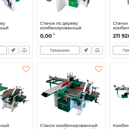
еву
Cтанок по дереву
Cтанок
нный
комбинированный
комби
ne Machine
Damatomacchine America
Damato
L
0,00
211 92
10
2600-310
1600-31
S
Артикул:
DMCI0012S
Артикул:
Предзаказ
Пр
нный
Станок комбинированный
Комбин