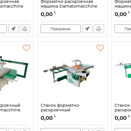
кроечная
Форматно-раскроечная
Формат
omacchine
машина Damatomacchine
машина
реткой
2000-2300
TSI 160
L
L
0,00
0,00
Артикул:
DMCIBS25
Артикул:
Предзаказ
Пр
кроечный
Станок форматно-
Станок
macchine
раскроечный
раскро
Damatomacchine Voyager
Damato
L
L
0,00
0,00
SC4 2000-2100
SC4-315
Артикул:
DMCIBS16
Артикул: