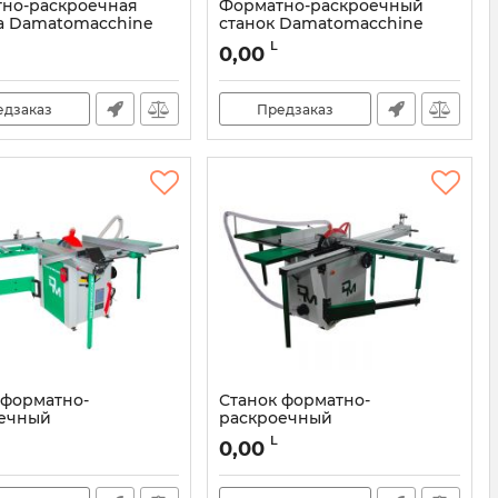
но-раскроечная
Форматно-раскроечный
 Damatomacchine
станок Damatomacchine
0
Best 2000
L
0,00
DMCI3012
Артикул:
DMCI301
едзаказ
Предзаказ
 форматно-
Станок форматно-
ечный
раскроечный
macchine Olimpia
Damatomacchine TSI
L
0,00
-1600
STANDARD
DMCIPSC420
Артикул:
DMSC4-16