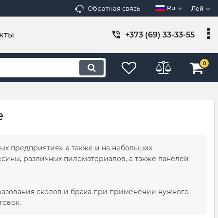
Обратная связь
Ru
Лей
кты
+373 (69) 33-33-55
0
е
х предприятиях, а также и на небольших
сины, различных пиломатериалов, а также панелей
разования сколов и брака при применении нужного
товок.