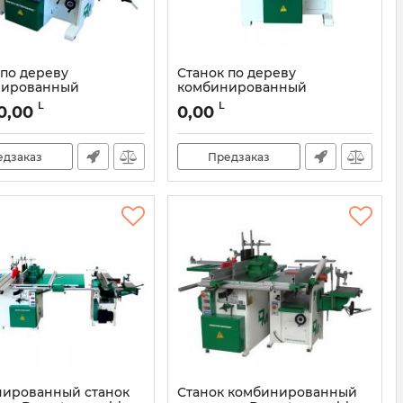
 по дереву
Cтанок по дереву
нированный
комбинированный
macchine America
Damatomacchine America
L
L
0,00
0,00
0 Powercut
2000-310
DMCI001S
Артикул:
DMCI0023S
едзаказ
Предзаказ
ированный станок
Станок комбинированный