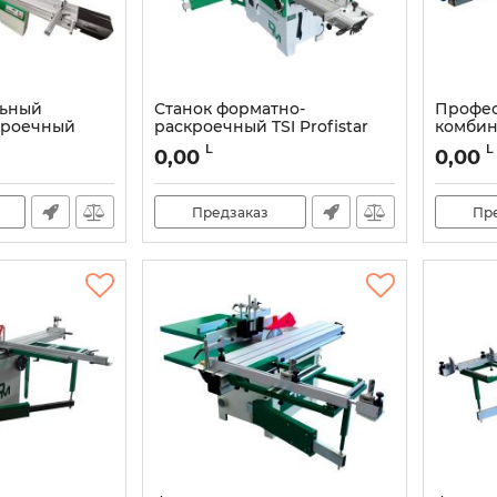
ьный
Станок форматно-
Профе
кроечный
раскроечный TSI Profistar
комби
macchine
2600
формат
L
L
0,00
0,00
00
станок
Артикул:
DMCI3014
SUPER 
Артикул:
Предзаказ
Пр