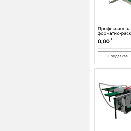
Профессионал
форматно-рас
станок Damato
L
0,00
Optima 3200-4
Артикул:
DMCI305
Предзаказ