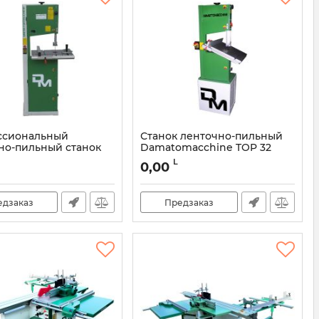
ссиональный
Станок ленточно-пильный
но-пильный станок
Damatomacchine TOP 32
macchine Prima 40
Артикул:
DMSN006
L
0,00
DMSN001
едзаказ
Предзаказ