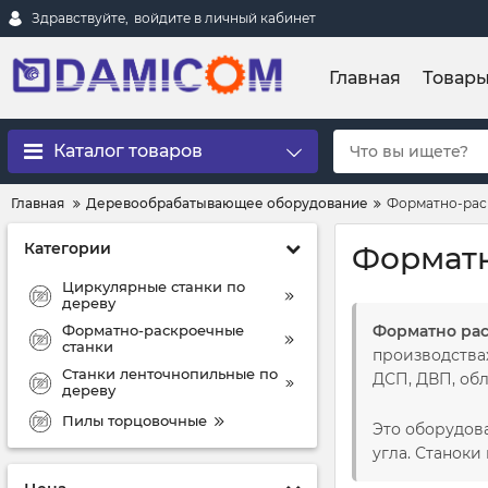
Здравствуйте,
войдите в личный кабинет
Главная
Товар
Каталог товаров
Главная
Деревообрабатывающее оборудование
Форматно-рас
Категории
Форматн
Циркулярные станки по
дереву
Форматно-раскроечные
Форматно ра
станки
производства
Станки ленточнопильные по
ДСП, ДВП, об
дереву
Пилы торцовочные
Это оборудов
угла. Станоки