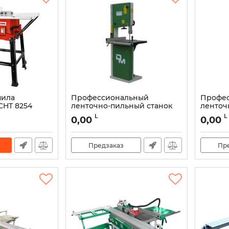
пила
Профессиональный
Профе
CHT 8254
ленточно-пильный станок
ленточ
Damatomacchine Prima 45
Damato
L
L
0,00
0,00
Артикул:
DMSN002
Артикул:
Предзаказ
Пр