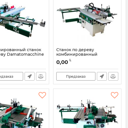
ированный станок
Cтанок по дереву
еву Damatomacchine
комбинированный
e America PRO 3000-
Damatomacchine Machine
L
0,00
Profistar 2600-310
DMCI006S
Артикул:
DMCI031PS
едзаказ
Предзаказ