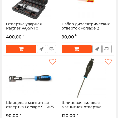
Отвертка ударная
Набор диэлектрических
Partner PA-5171 с
отверток Forsage 2
набором бит (17
предмета, CrV6150, в
L
L
предметов)
блистере F-2028DE
400,00
90,00
Артикул:
51631
Артикул:
51626
Шлицевая магнитная
Шлицевая силовая
отвертка Forsage SL5×75
магнитная отвертка
мм, на пластиковом
Forsage под ключ Profi F-
L
L
держателе F-7130755
70280150
90,00
120,00