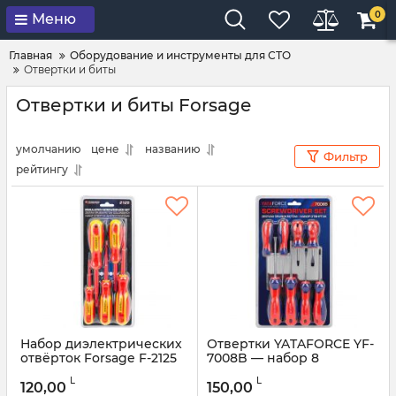
0
Меню
Главная
Оборудование и инструменты для СТО
Отвертки и биты
Отвертки и биты Forsage
умолчанию
цене
названию
Фильтр
рейтингу
Набор диэлектрических
Отвертки YATAFORCE YF-
отвёрток Forsage F-2125
7008B — набор 8
(5 предметов)
предметов
L
L
120,00
150,00
Артикул:
51635
Артикул:
51636