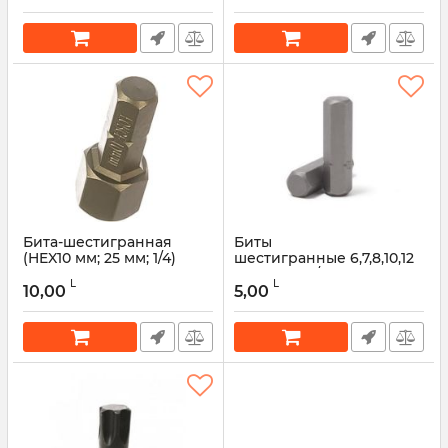
Бита-шестигранная
Биты
(HEX10 мм; 25 мм; 1/4)
шестигранные 6,7,8,10,12
FORSAGE
мм 30 мм 5/16" KINGTUL
L
L
10,00
5,00
Артикул:
45935
Артикул:
46575