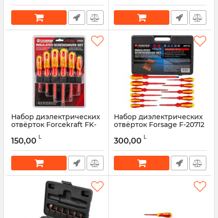
Набор диэлектрических
Набор диэлектрических
отвёрток Forcekraft FK-
отвёрток Forsage F-20712
2126 (6 предметов)
(11 предметов)
L
L
150,00
300,00
Артикул:
51634
Артикул:
51632