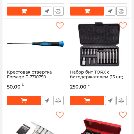
Артикул:
51626
Артикул:
51625
Крестовая отвертка
Набор бит TORX с
Forsage F-7310750
битодержателем (15 шт;
1/2") Forsage F-4156
Артикул:
51624
L
L
50,00
250,00
Артикул:
51613