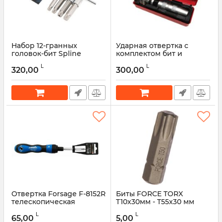
Набор 12-гранных
Ударная отвертка с
головок-бит Spline
комплектом бит и
Forsage F-40916L, 4
адаптером Forsage F-
L
L
предмета (M12, M14, M16 с
5064
320,00
300,00
отверстием, M18), 100 мм,
Артикул:
47675
1/2"DR
Артикул:
49203
Отвертка Forsage F-8152R
Биты FORCE TORX
телескопическая
T10x30мм - T55x30 мм
переставная 2 в 1
Артикул:
45963
L
L
65,00
5,00
Артикул:
49189