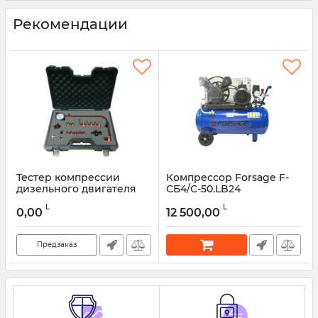
Рекомендации
Тестер компрессии
Компрессор Forsage F-
дизельного двигателя
СБ4/С-50.LB24
Forsage F-04A1014D - 19
Артикул:
47754
L
L
пр.
0,00
12 500,00
Артикул:
45981
Предзаказ