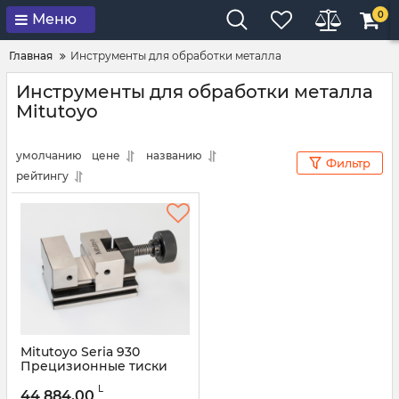
0
Меню
Главная
Инструменты для обработки металла
Инструменты для обработки металла
Mitutoyo
умолчанию
цене
названию
Фильтр
рейтингу
Mitutoyo Seria 930
Прецизионные тиски
30mm 930-611
L
44 884,00
Артикул:
930-611