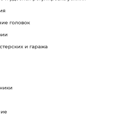
ия
ие головок
зии
стерских и гаража
хники
ние