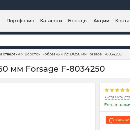
ы
Портфолио
Каталоги
Бренды
Акции
Конта
и отвертки
Вороток Т-образный 1/2" L=250 мм Forsage F-8034250
50 мм Forsage F-8034250
Оставить от
Есть в нал
Важно: