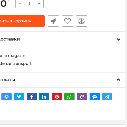
00
L
−
+
вить в корзину
доставки
de la magazin
de de transport
оплаты