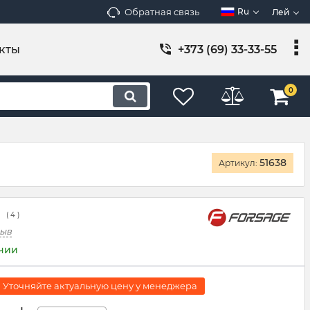
Обратная связь
Ru
Лей
кты
+373 (69) 33-33-55
0
51638
Артикул:
( 4 )
зыв
ичии
 Уточняйте актуальную цену у менеджера