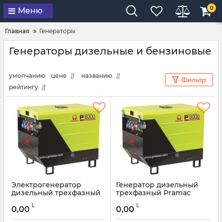
0
Меню
Главная
Генераторы
Генераторы дизельные и бензиновые
умолчанию
цене
названию
Фильтр
рейтингу
Электрогенератор
Генератор дизельный
дизельный трехфазный
трехфазный Pramac
Pramac P6000 400V 50HZ
P6000 400V 50HZ CONN
L
L
IPP
DPP
0,00
0,00