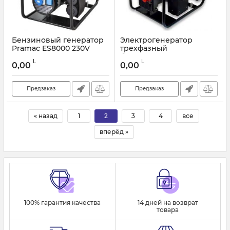
Бензиновый генератор
Электрогенератор
Pramac ES8000 230V
трехфазный
50HZ
бензиновый ES5000
L
L
400V 50HZ
0,00
0,00
Предзаказ
Предзаказ
« назад
1
2
3
4
все
вперёд »
100% гарантия качества
14 дней на возврат
товара