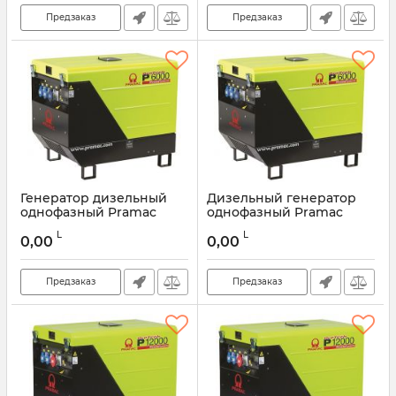
Предзаказ
Предзаказ
Генератор дизельный
Дизельный генератор
однофазный Pramac
однофазный Pramac
P6000 230V 50HZ IPP
P6000 230V 50HZ CONN
L
L
DPP
0,00
0,00
Предзаказ
Предзаказ