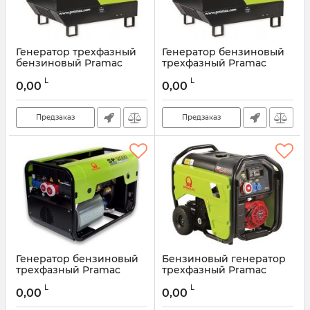
Генератор трехфазный
Генератор бензиновый
бензиновый Pramac
трехфазный Pramac
P12000 400V 50HZ IPP
P12000 400V 50HZ CONN
L
L
DPP
0,00
0,00
Предзаказ
Предзаказ
Генератор бензиновый
Бензиновый генератор
трехфазный Pramac
трехфазный Pramac
SP12000 400V IP54 AVR
SP8000 IP54
L
L
IPP
0,00
0,00