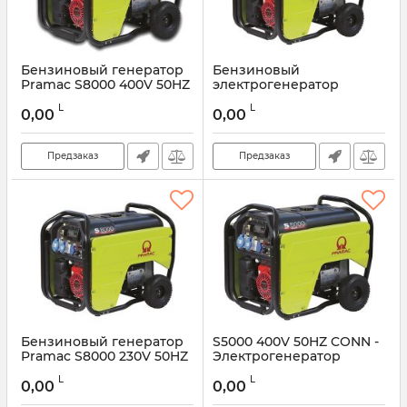
Бензиновый генератор
Бензиновый
Pramac S8000 400V 50HZ
электрогенератор
CONN
Pramac S8000 230V 50HZ
L
L
AVR IPP
0,00
0,00
Предзаказ
Предзаказ
Бензиновый генератор
S5000 400V 50HZ CONN -
Pramac S8000 230V 50HZ
Электрогенератор
CONN DPP
трехфазный
L
L
0,00
0,00