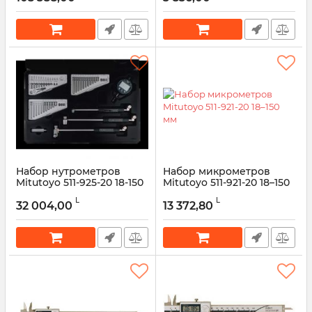
Набор нутрометров
Набор микрометров
Mitutoyo 511-925-20 18-150
Mitutoyo 511-921-20 18–150
мм
мм
L
L
32 004,00
13 372,80
Артикул:
511-925-20
Артикул:
511-921-20