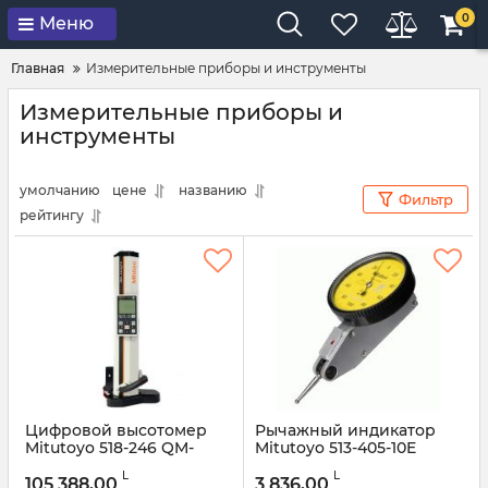
0
Меню
Главная
Измерительные приборы и инструменты
Измерительные приборы и
инструменты
умолчанию
цене
названию
Фильтр
рейтингу
Цифровой высотомер
Рычажный индикатор
Mitutoyo 518-246 QM-
Mitutoyo 513-405-10E
Height 0-600 мм
Артикул:
513-405-10E
L
L
105 388,00
3 836,00
Артикул:
518-246