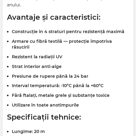
anului.
Avantaje și caracteristici:
Construcție
în 4 straturi
pentru rezistență maximă
Armare cu fibră textilă — protecție împotriva
răsucirii
Rezistent la
radiații UV
Strat interior anti-alge
Presiune de rupere până la
24 bar
Interval temperatură:
-10°C până la +60°C
Fără
ftalați, metale grele și substanțe toxice
Utilizare în toate anotimpurile
Specificații tehnice:
Lungime:
20 m