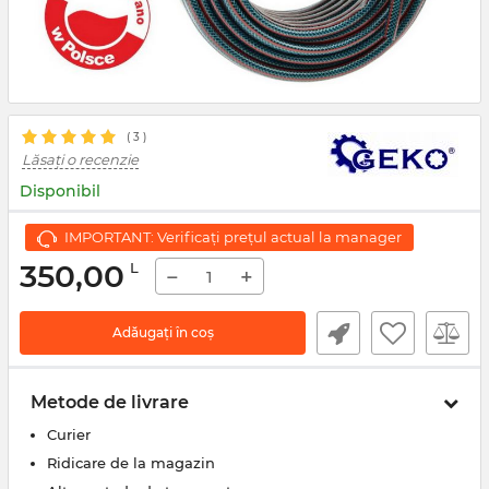
( 3 )
Lăsați o recenzie
Disponibil
IMPORTANT: Verificați prețul actual la manager
350,00
L
−
+
Adăugați în coș
Metode de livrare
Curier
Ridicare de la magazin