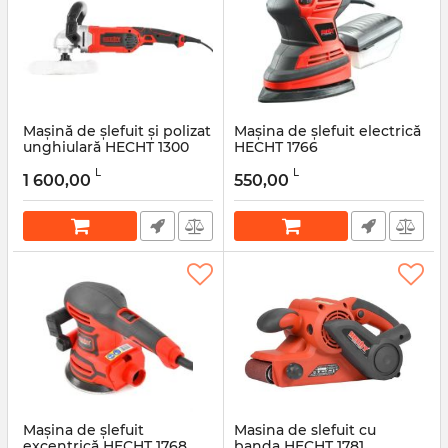
Mașină de șlefuit și polizat
Mașina de șlefuit electrică
unghiulară HECHT 1300
HECHT 1766
Articol:
50512
Articol:
50498
L
L
1 600,00
550,00
Mașina de șlefuit
Masina de slefuit cu
excentrică HECHT 1768
banda HECHT 1781