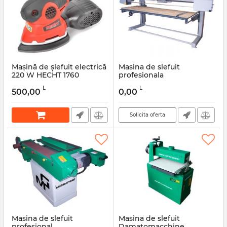
Мașină de șlefuit electrică
Masina de slefuit
220 W HECHT 1760
profesionala
Damatomacchine model
Articol:
47012
L
L
Olimpic
500,00
0,00
Articol:
DMLE001
Solicita oferta
Masina de slefuit
Masina de slefuit
profesional
Damatomacchine