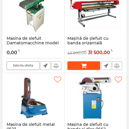
Masina de slefuit
Mașină de șlefuit cu
Damatomacchine model
banda orizantală
BDS9
Holzmann BS 2400 XL
L
L
0,00
31 500,00
45 000,00
Articol:
DMLE004
Solicita oferta
Masina de slefuit metal
Masina de slefuit cu