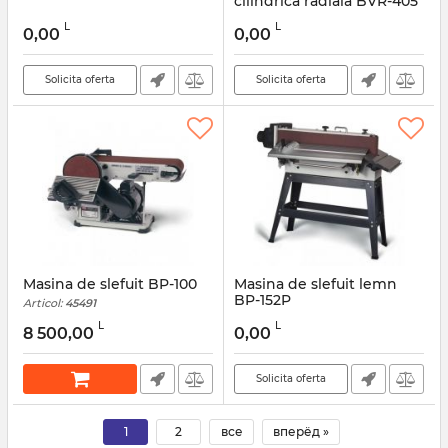
cilindrica radiala BVR-405
L
L
0,00
0,00
Solicita oferta
Solicita oferta
Masina de slefuit BP-100
Masina de slefuit lemn
BP-152P
Articol:
45491
L
L
8 500,00
0,00
Solicita oferta
1
2
все
вперёд »