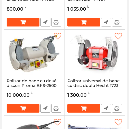
Articol:
50502
Articol:
47015
L
L
800,00
1 055,00
Polizor de banc cu două
Polizor universal de banc
discuri Proma BKS-2500
cu disc dublu Hecht 1723
Articol:
50388
Articol:
45775
L
L
10 000,00
1 300,00