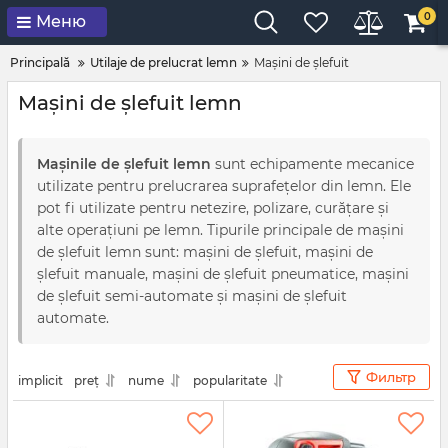
0
Меню
Principală
Utilaje de prelucrat lemn
Mașini de șlefuit
Mașini de șlefuit lemn
Mașinile de șlefuit lemn
sunt echipamente mecanice
utilizate pentru prelucrarea suprafețelor din lemn. Ele
pot fi utilizate pentru netezire, polizare, curățare și
alte operațiuni pe lemn. Tipurile principale de mașini
de șlefuit lemn sunt: mașini de șlefuit, mașini de
șlefuit manuale, mașini de șlefuit pneumatice, mașini
de șlefuit semi-automate și mașini de șlefuit
automate.
Фильтр
implicit
preț
nume
popularitate