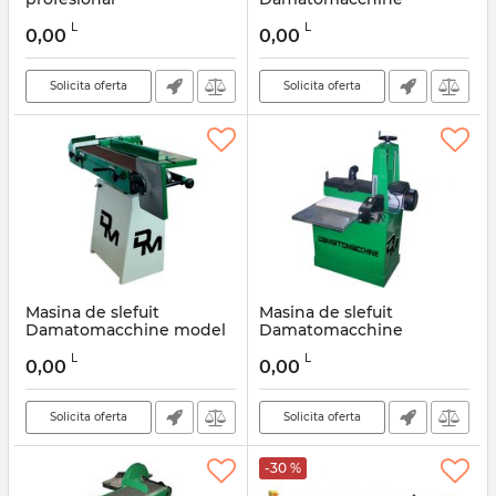
Damatomacchine SB108
Levigaltecnica 560
L
L
0,00
0,00
Articol:
DMLE006
Articol:
DMLE007
Solicita oferta
Solicita oferta
Masina de slefuit
Masina de slefuit
Damatomacchine model
Damatomacchine
Star 100
Levigaltecnica 410
L
L
0,00
0,00
Articol:
DMLE002
Articol:
DMLE003
Solicita oferta
Solicita oferta
-30 %