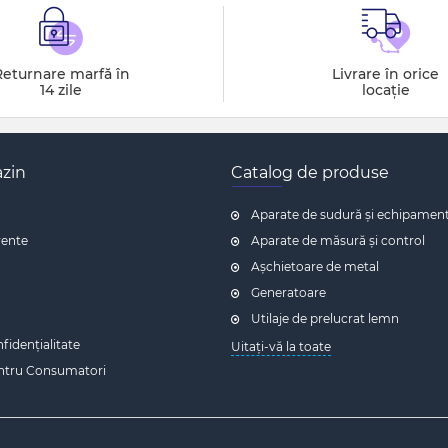
Returnare marfă în
Livrare în orice
14 zile
locație
zin
Catalog de produse
Aparate de sudură și echipamen
vente
Aparate de măsură și control
Așchietoare de metal
Generatoare
Utilaje de prelucrat lemn
nfidențialitate
Uitați-vă la toate
entru Consumatori