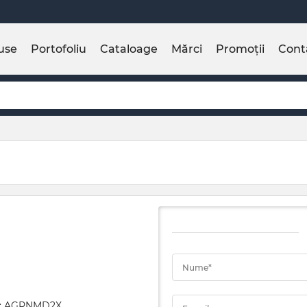
use
Portofoliu
Cataloage
Mărci
Promoții
Cont
Nume*
ii: AGRNMD2X