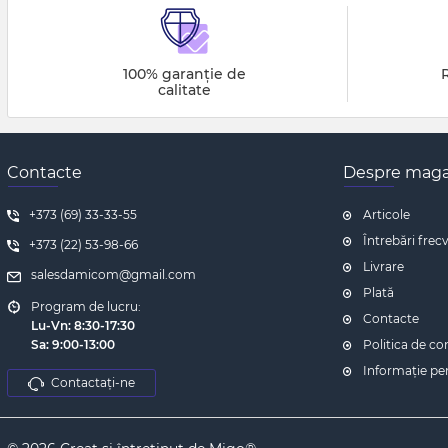
100% garanție de
calitate
Contacte
Despre maga
+373 (69) 33-33-55
Articole
Întrebări frec
+373 (22) 53-98-66
Livrare
salesdamicom@gmail.com
Plată
Program de lucru:
Contacte
Lu-Vn: 8:30-17:30
Sa:
9:00-13:00
Politica de co
Informaţie p
Contactați-ne