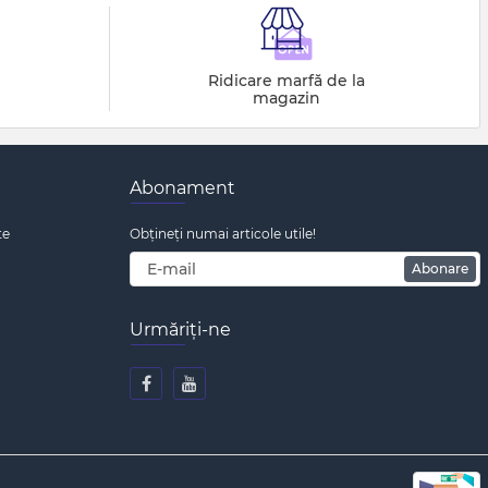
Ridicare marfă de la
magazin
Abonament
te
Obțineți numai articole utile!
Abonare
Urmăriți-ne