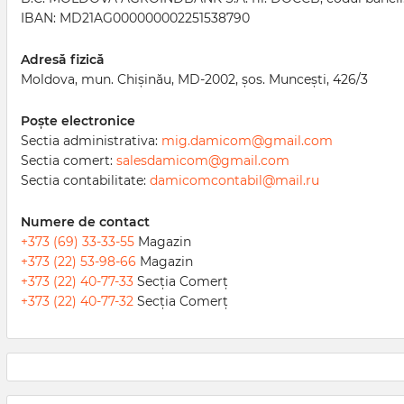
IBAN: MD21AG000000002251538790
Adresă fizică
Moldova, mun. Chișinău, MD-2002, șos. Muncești, 426/3
Poște electronice
Sectia administrativa:
mig.damicom@gmail.com
Sectia comert:
salesdamicom@gmail.com
Sectia contabilitate:
damicomcontabil@mail.ru
Numere de contact
+373 (69) 33-33-55
Magazin
+373 (22) 53-98-66
Magazin
+373 (22) 40-77-33
Secția Comerț
+373 (22) 40-77-32
Secția Comerț