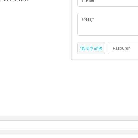
E-mail
Mesaj*
10 + ? = 15
Răspuns*