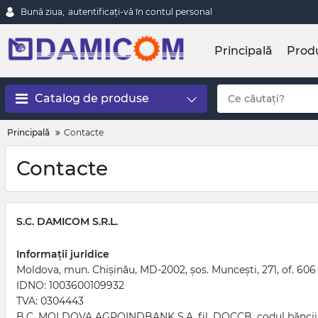
Bună ziua,
autentificați-vă în contul personal
Principală
Prod
Catalog de produse
Principală
Contacte
Contacte
S.C. DAMICOM S.R.L.
Informații juridice
Moldova, mun. Chișinău, MD-2002, șos. Muncești, 271, of. 606
IDNO: 1003600109932
TVA: 0304443
B.C. MOLDOVA AGROINDBANK S.A. fil. DOCCB, codul bănc