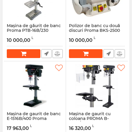
Mașina de găurit de banc
Polizor de banc cu două
Proma PTB-16B/230
discuri Proma BKS-2500
Articol:
50125
Articol:
50388
L
L
10 000,00
10 000,00
Mașina de gaurit de banc
Mașina de gaurit cu
E-1516B/400 Proma
coloana PROMA B-
1316F/230
L
L
17 963,00
16 320,00
Articol:
45701