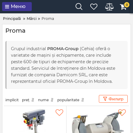
0
Меню
Principală
Mărci
Proma
Proma
Grupul industrial
PROMA-Group
(Cehia) oferă o
varietate de mașini și echipamente, care include
peste 600 de tipuri de echipamente de precizie
standard. Serviciul de întreținere din Moldova este
furnizat de compania Damicom SRL, care este
reprezentantul oficial PROMA-Group în Moldova.
Фильтр
implicit
preț
nume
popularitate