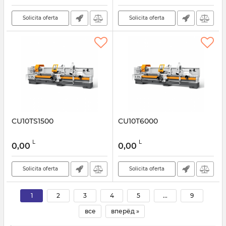
Solicita oferta
Solicita oferta
CU10TS1500
CU10T6000
L
L
0,00
0,00
Solicita oferta
Solicita oferta
1
2
3
4
5
...
9
все
вперёд »