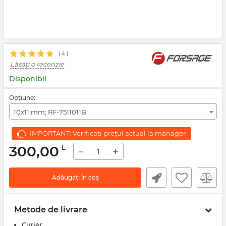
( 4 )
Lăsați o recenzie
Disponibil
Opțiune:
10х11 mm; RF-7511011B
IMPORTANT: Verificați prețul actual la manager
300,00
L
−
+
Adăugați în coș
Metode de livrare
Curier