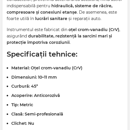
indispensabilă pentru
hidraulică, sisteme de răcire,
compresoare și conexiuni etanșe
. De asemenea, este
foarte utilă în
lucrări sanitare
și reparații auto.
Instrumentul este fabricat din
oțel crom-vanadiu (CrV)
,
asigurând
durabilitate, rezistență la sarcini mari și
protecție împotriva coroziunii
.
Specificații tehnice:
Material:
Oțel crom-vanadiu (CrV)
Dimensiuni:
10–11 mm
Curbură:
45°
Acoperire:
Anticorozivă
Tip:
Metric
Clasă:
Semi-profesională
Clichet:
Nu