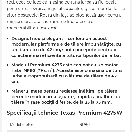
roți, ceea ce face ca mașina de tuns iarba să fie ideală
pentru manevrarea în jurul copacilor, grădinilor de flori și
altor obstacole. Roata din față se blochează ușor pentru
mișcare dreaptă sau rămâne liberă pentru
manevrabilitate maximă.
Designul nou și elegant îi conferă un aspect
modern, iar platformele de tăiere îmbunătățite, cu
un diametru de 42 cm, sunt concepute pentru o
colectare mai eficientă a tuturor tipurilor de iarbă.
Modelul
Premium 4275
este echipat cu un motor
fiabil NP80 (79 cm³). Aceasta este o mașină de tuns
iarba autopropulsată cu o lățime de tăiere de 42
cm.
Mânerul mare pentru reglarea înălțimii de tăiere
permite modificarea ușoară și rapidă a înălțimii de
tăiere în șase poziții diferite, de la 25 la 75 mm.
Specificații tehnice Texas Premium 4275W
Model motor
NP80