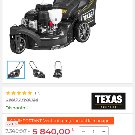
( 9 )
Lăsați o recenzie
Disponibil
IMPORTANT: Verificați prețul actual la manager
-20 %
5 840,00
L
−
+
7 300,00
L