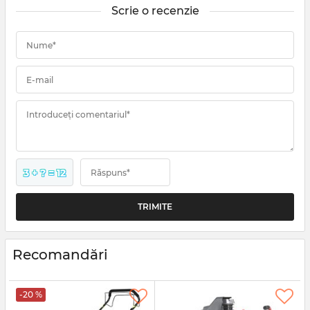
Scrie o recenzie
Nume*
E-mail
Introduceți comentariul*
3 + ? = 12
Răspuns*
Recomandări
-20 %