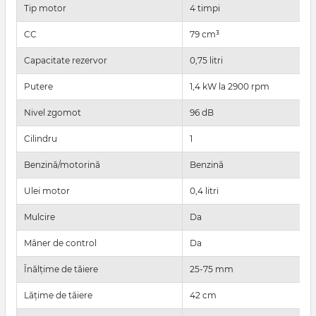
Tip motor
4 timpi
CC
79 cm³
Capacitate rezervor
0,75 litri
Putere
1,4 kW la 2900 rpm
Nivel zgomot
96 dB
Cilindru
1
Benzină/motorină
Benzină
Ulei motor
0,4 litri
Mulcire
Da
Mâner de control
Da
Înălțime de tăiere
25-75 mm
Lățime de tăiere
42 cm