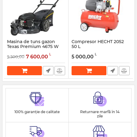
Masina de tuns gazon
Compresor HECHT 2052
Texas Premium 4675 W
50 L
Articol:
50161
Articol:
44312
L
L
7 600,00
5 000,00
9 500,00
100% garanție de calitate
Returnare marfă în 14
zile