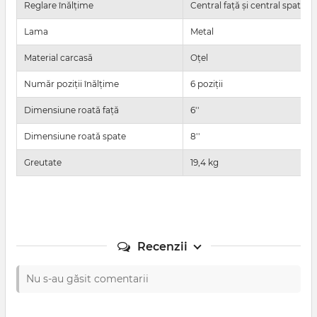
Reglare înălțime
Central față și central spate
Lama
Metal
Material carcasă
Oțel
Număr poziții înălțime
6 poziții
Dimensiune roată față
6''
Dimensiune roată spate
8''
Greutate
19,4 kg
Recenzii
Nu s-au găsit comentarii