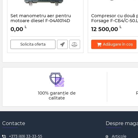
Set manometru aer pentru
Compresor cu două 
motoare diesel F-04A1014D
Forsage F-СБ4/С-50.
Articol:
45981
Articol:
47754
L
L
0,00
12 500,00
Solicita oferta
Adăugare în coș
100% garanție de
calitate
Contacte
Despre maga
+373 (69) 33-33-55
Articole