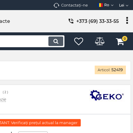
Contactați-ne
Ro
Lei
acte
+373 (69) 33-33-55
0
52419
Articol:
( 2 )
nzie
NT: Verificați prețul actual la manager