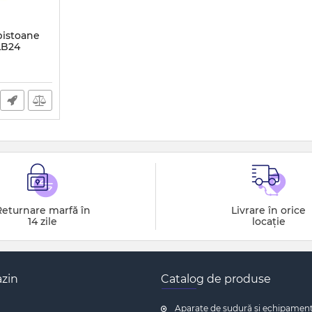
pistoane
LB24
Returnare marfă în
Livrare în orice
14 zile
locație
zin
Catalog de produse
Aparate de sudură și echipamen