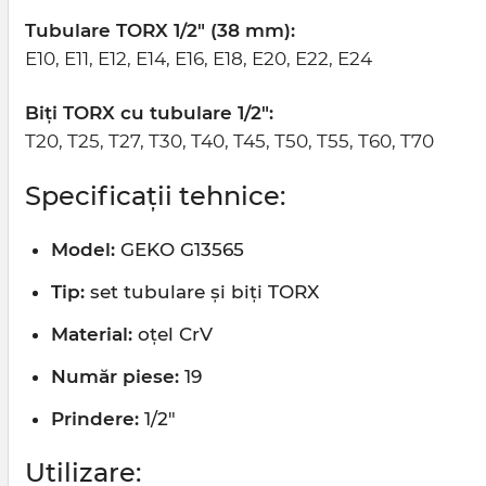
Tubulare TORX 1/2" (38 mm):
E10, E11, E12, E14, E16, E18, E20, E22, E24
Biți TORX cu tubulare 1/2":
T20, T25, T27, T30, T40, T45, T50, T55, T60, T70
Specificații tehnice:
Model:
GEKO G13565
Tip:
set tubulare și biți TORX
Material:
oțel CrV
Număr piese:
19
Prindere:
1/2"
Utilizare: