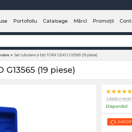
use
Portofoliu
Cataloage
Mărci
Promoții
Cont
ulare
Set tubulare și biți TORX GEKO G13565 (19 piese)
 G13565 (19 piese)
Lăsați o rece
Disponibil
IMPORTA