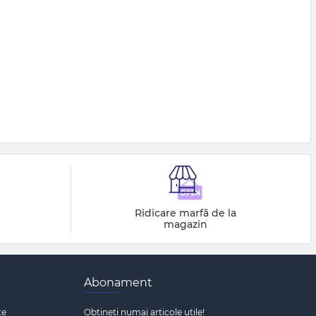
Ridicare marfă de la
magazin
Abonament
te
Obțineți numai articole utile!