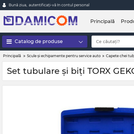
Bună ziua,
autentificați-vă în contul personal
Principală
Prod
Catalog de produse
Principală
Scule și echipamente pentru service auto
Capete chei tub
Set tubulare și biți TORX GEKO