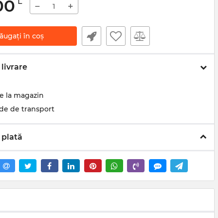
00
L
−
+
ăugați în coș
livrare
de la magazin
de de transport
 plată