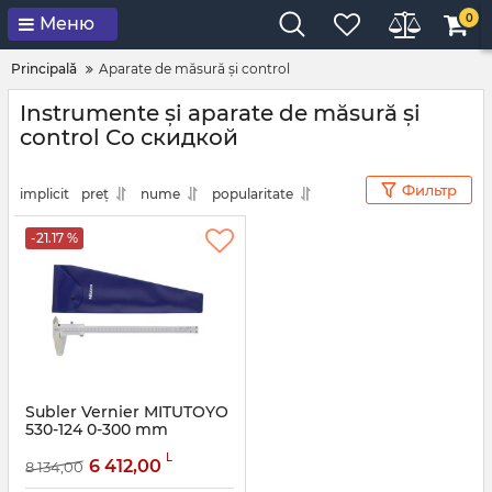
0
Меню
Principală
Aparate de măsură și control
Instrumente și aparate de măsură și
control Со скидкой
Фильтр
implicit
preț
nume
popularitate
-21.17 %
Subler Vernier MITUTOYO
530-124 0-300 mm
Articol:
42580
L
6 412,00
8 134,00